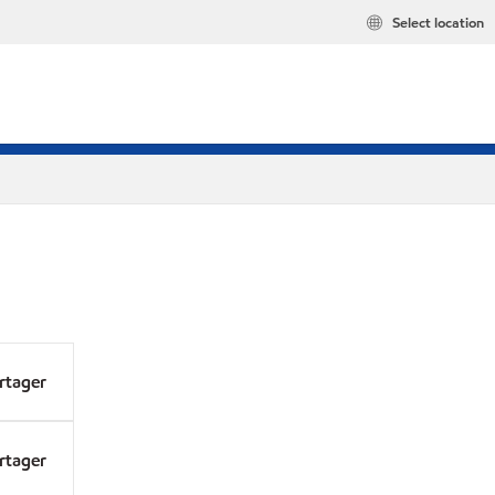
Select location
rtager
rtager