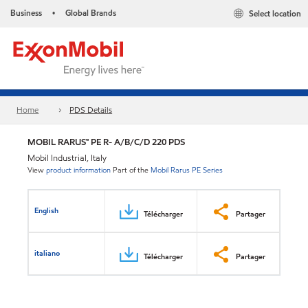
Business
Global Brands
Select location
•
Home
PDS Details
MOBIL RARUS™ PE R- A/B/C/D 220 PDS
Mobil Industrial, Italy
View
product information
Part of the
Mobil Rarus PE Series
English
Télécharger
Partager
italiano
Télécharger
Partager