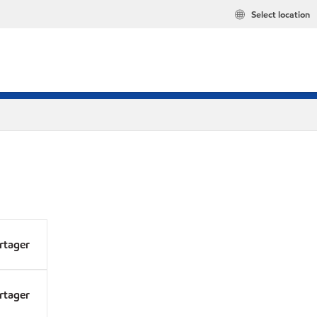
Select location
rtager
rtager