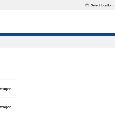
Select location
rtager
rtager