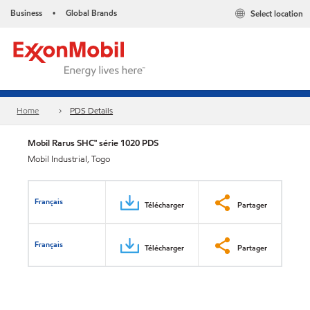
Business
Global Brands
Select location
•
Home
PDS Details
Mobil Rarus SHC™ série 1020 PDS
Mobil Industrial, Togo
Français
Télécharger
Partager
Français
Télécharger
Partager