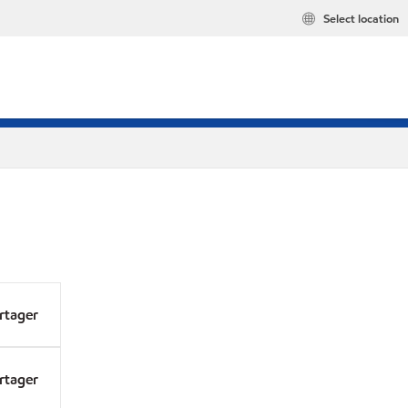
Select location
rtager
rtager