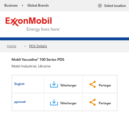
Business
Global Brands
Select location
•
Home
PDS Details
Mobil Vacuoline™ 100 Series PDS
Mobil Industrial, Ukraine
English
Télécharger
Partager
русский
Télécharger
Partager