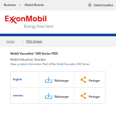
Business
Global Brands
Select location
•
Home
PDS Details
Mobil Vacuoline™ 500 Series PDS
Mobil Industrial, Sweden
View
product information
Part of the
Mobil Vacuoline 500 Series
English
Télécharger
Partager
svenska
Télécharger
Partager