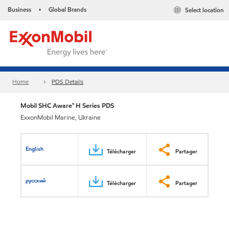
Business
Global Brands
Select location
•
Home
PDS Details
Mobil SHC Aware™ H Series PDS
ExxonMobil Marine, Ukraine
English
Télécharger
Partager
русский
Télécharger
Partager