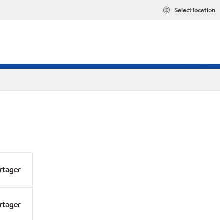
Select location
rtager
rtager