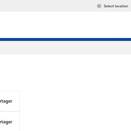
Select location
rtager
rtager