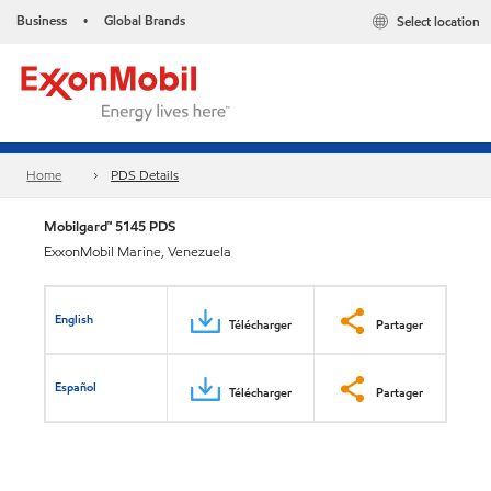
Business
Global Brands
Select location
•
Home
PDS Details
Mobilgard™ 5145 PDS
ExxonMobil Marine, Venezuela
English
Télécharger
Partager
Español
Télécharger
Partager