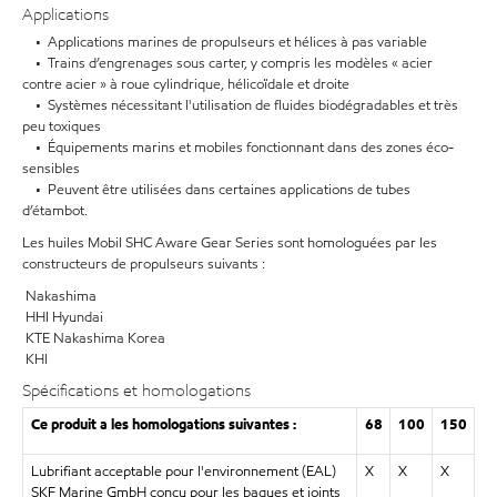
Applications
• Applications marines de propulseurs et hélices à pas variable
• Trains d’engrenages sous carter, y compris les modèles « acier
contre acier » à roue cylindrique, hélicoïdale et droite
• Systèmes nécessitant l'utilisation de fluides biodégradables et très
peu toxiques
• Équipements marins et mobiles fonctionnant dans des zones éco-
sensibles
• Peuvent être utilisées dans certaines applications de tubes
d’étambot.
Les huiles Mobil SHC Aware Gear Series sont homologuées par les
constructeurs de propulseurs suivants :
Nakashima
HHI Hyundai
KTE Nakashima Korea
KHI
Spécifications et homologations
Ce produit a les homologations suivantes :
68
100
150
Lubrifiant acceptable pour l'environnement (EAL)
X
X
X
SKF Marine GmbH conçu pour les bagues et joints