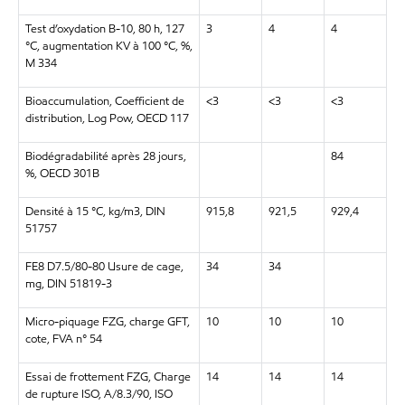
Test d’oxydation B-10, 80 h, 127
3
4
4
°C, augmentation KV à 100 °C, %,
M 334
Bioaccumulation, Coefficient de
<3
<3
<3
distribution, Log Pow, OECD 117
Biodégradabilité après 28 jours,
84
%, OECD 301B
Densité à 15 °C, kg/m3, DIN
915,8
921,5
929,4
51757
FE8 D7.5/80-80 Usure de cage,
34
34
mg, DIN 51819-3
Micro-piquage FZG, charge GFT,
10
10
10
cote, FVA n° 54
Essai de frottement FZG, Charge
14
14
14
de rupture ISO, A/8.3/90, ISO