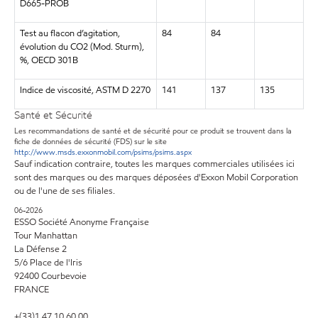
D665-PROB
Test au flacon d’agitation,
84
84
évolution du CO2 (Mod. Sturm),
%, OECD 301B
Indice de viscosité, ASTM D 2270
141
137
135
Santé et Sécurité
Les recommandations de santé et de sécurité pour ce produit se trouvent dans la
fiche de données de sécurité (FDS) sur le site
http://www.msds.exxonmobil.com/psims/psims.aspx
Sauf indication contraire, toutes les marques commerciales utilisées ici
sont des marques ou des marques déposées d'Exxon Mobil Corporation
ou de l'une de ses filiales.
06-2026
ESSO Société Anonyme Française
Tour Manhattan
La Défense 2
5/6 Place de l'Iris
92400 Courbevoie
FRANCE
+(33)1.47.10.60.00