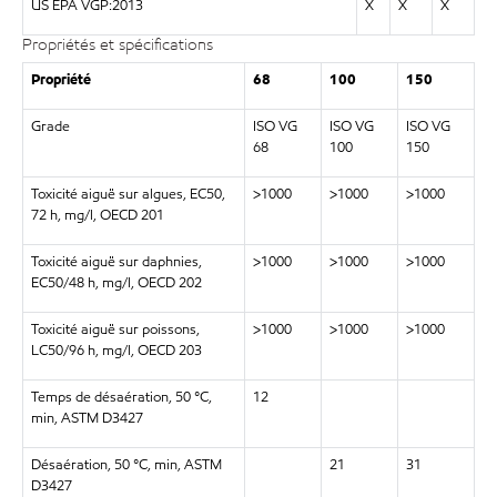
US EPA VGP:2013
X
X
X
Propriétés et spécifications
Propriété
68
100
150
Grade
ISO VG
ISO VG
ISO VG
68
100
150
Toxicité aiguë sur algues, EC50,
>1000
>1000
>1000
72 h, mg/l, OECD 201
Toxicité aiguë sur daphnies,
>1000
>1000
>1000
EC50/48 h, mg/l, OECD 202
Toxicité aiguë sur poissons,
>1000
>1000
>1000
LC50/96 h, mg/l, OECD 203
Temps de désaération, 50 °C,
12
min, ASTM D3427
Désaération, 50 °C, min, ASTM
21
31
D3427