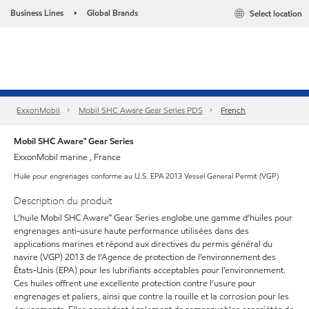
Business Lines
Global Brands
Select location
•
ExxonMobil
Mobil SHC Aware Gear Series PDS
French
Mobil SHC Aware™ Gear Series
ExxonMobil marine , France
Huile pour engrenages conforme au U.S. EPA 2013 Vessel General Permit (VGP)
Description du produit
L’huile Mobil SHC Aware™ Gear Series englobe une gamme d’huiles pour
engrenages anti-usure haute performance utilisées dans des
applications marines et répond aux directives du permis général du
navire (VGP) 2013 de l’Agence de protection de l’environnement des
États-Unis (EPA) pour les lubrifiants acceptables pour l’environnement.
Ces huiles offrent une excellente protection contre l’usure pour
engrenages et paliers, ainsi que contre la rouille et la corrosion pour les