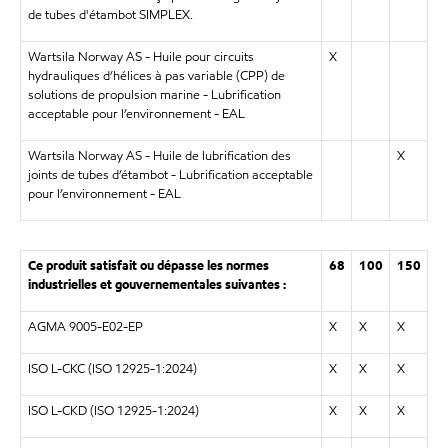
de tubes d'étambot SIMPLEX.
Wartsila Norway AS - Huile pour circuits
X
hydrauliques d’hélices à pas variable (CPP) de
solutions de propulsion marine - Lubrification
acceptable pour l’environnement - EAL
Wartsila Norway AS - Huile de lubrification des
X
joints de tubes d’étambot - Lubrification acceptable
pour l’environnement - EAL
Ce produit satisfait ou dépasse les normes
68
100
150
industrielles et gouvernementales suivantes :
AGMA 9005-E02-EP
X
X
X
ISO L-CKC (ISO 12925-1:2024)
X
X
X
ISO L-CKD (ISO 12925-1:2024)
X
X
X