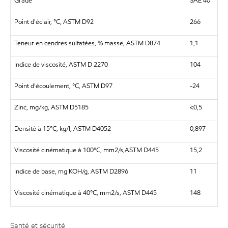
Grade
SAE 40
Point d'éclair, °C, ASTM D92
266
Teneur en cendres sulfatées, % masse, ASTM D874
1,1
Indice de viscosité, ASTM D 2270
104
Point d'écoulement, °C, ASTM D97
-24
Zinc, mg/kg, ASTM D5185
<0,5
Densité à 15°C, kg/l, ASTM D4052
0,897
Viscosité cinématique à 100°C, mm2/s,ASTM D445
15,2
Indice de base, mg KOH/g, ASTM D2896
11
Viscosité cinématique à 40°C, mm2/s, ASTM D445
148
Santé et sécurité