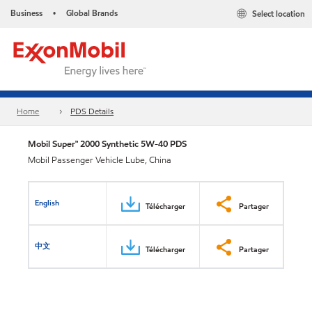
Business
Global Brands
Select location
•
Home
PDS Details
Mobil Super™ 2000 Synthetic 5W-40 PDS
Mobil Passenger Vehicle Lube, China
English
Télécharger
Partager
中文
Télécharger
Partager