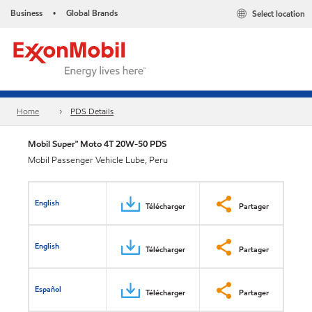
Business
Global Brands
Select location
•
Home
PDS Details
Mobil Super™ Moto 4T 20W-50 PDS
Mobil Passenger Vehicle Lube, Peru
English
Télécharger
Partager
English
Télécharger
Partager
Español
Télécharger
Partager