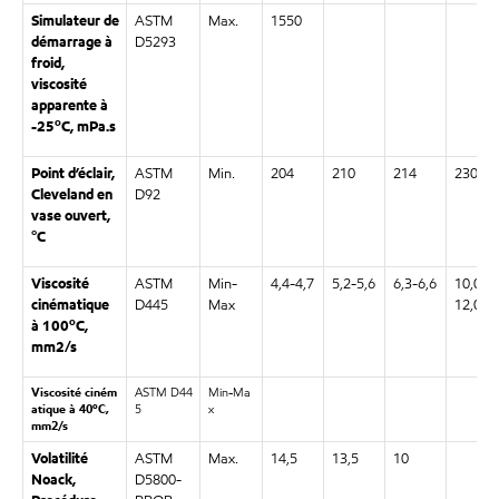
Simulateur de
ASTM
Max.
1550
démarrage à
D5293
froid,
viscosité
apparente à
o
-25
C, mPa.s
Point d’éclair,
ASTM
Min.
204
210
214
230
Cleveland en
D92
vase ouvert,
°C
Viscosité
ASTM
Min-
4,4-4,7
5,2-5,6
6,3-6,6
10,0-
cinématique
D445
Max
12,0
o
à 100
C,
mm2/s
Viscosité ciném
ASTM D44
Min-Ma
atique à 40
C,
5
x
o
mm2/s
Volatilité
ASTM
Max.
14,5
13,5
10
Noack,
D5800-