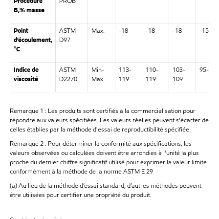
Procédure
PROB
B
,
% masse
Point
ASTM
Max.
-18
-18
-18
-15
d’écoulement,
D97
°C
Indice de
ASTM
Min-
113-
110-
103-
95-110
viscosité
D2270
Max
119
119
109
Remarque 1 : Les produits sont certifiés à la commercialisation pour
répondre aux valeurs spécifiées. Les valeurs réelles peuvent s'écarter de
celles établies par la méthode d'essai de reproductibilité spécifiée.
Remarque 2 : Pour déterminer la conformité aux spécifications, les
valeurs observées ou calculées doivent être arrondies à l'unité la plus
proche du dernier chiffre significatif utilisé pour exprimer la valeur limite
conformément à la méthode de la norme ASTM E 29
(a) Au lieu de la méthode d’essai standard, d’autres méthodes peuvent
être utilisées pour certifier une propriété du produit.