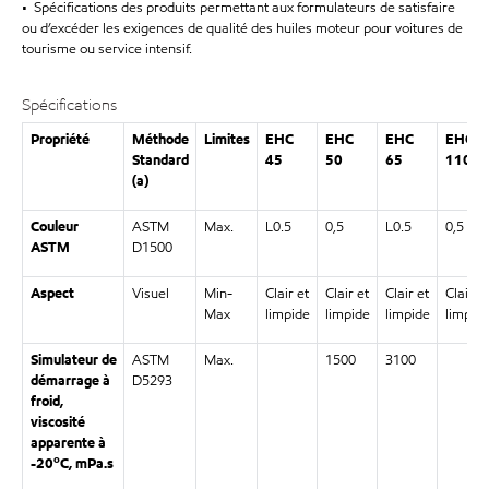
• Spécifications des produits permettant aux formulateurs de satisfaire
ou d’excéder les exigences de qualité des huiles moteur pour voitures de
tourisme ou service intensif.
Spécifications
Propriété
Méthode
Limites
EHC
EHC
EHC
EHC
Standard
45
50
65
110
(a)
Couleur
ASTM
Max.
L0.5
0,5
L0.5
0,5
ASTM
D1500
Aspect
Visuel
Min-
Clair et
Clair et
Clair et
Clair et
Max
limpide
limpide
limpide
limpid
Simulateur de
ASTM
Max.
1500
3100
démarrage à
D5293
froid,
viscosité
apparente à
o
-20
C, mPa.s