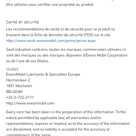
être utilisées pour certifier une propriété du produit.
Santé et sécurité
Les recommandations de santé et de sécurité pour ce produit se
trouvent dans la fiche de données de sécurité (FDS) sur le site
http://www.msds.exxonmobil.com/psims/psims.aspx
Sauf indication contraire, toutes les marques commerciales utilisées ici
sont des marques ou des marques déposées d'Exxon Mobil Corporation
ou de l'une de ses filiales.
10-2023
ExxonMobil Lubricants & Specialties Europe
Hermeslaan 2
1831 Machelen
BELGIUM
+32-2-722-2111
http://www.exxonmobil.com
Every care has been taken in the preparation of this information. To the
extent permitted by applicable law, all warranties and/or
representations, express or implied, as to the accuracy of the information
are disclaimed, and no liability is accepted for the accuracy or
completeness of the same.