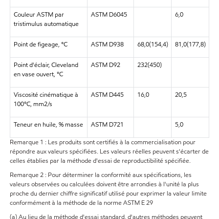
Couleur ASTM par
ASTM D6045
6,0
tristimulus automatique
Point de figeage, °C
ASTM D938
68,0(154,4)
81,0(177,8)
Point d'éclair, Cleveland
ASTM D92
232(450)
en vase ouvert, °C
Viscosité cinématique à
ASTM D445
16,0
20,5
100°C, mm2/s
Teneur en huile, % masse
ASTM D721
5,0
Remarque 1 : Les produits sont certifiés à la commercialisation pour
répondre aux valeurs spécifiées. Les valeurs réelles peuvent s'écarter de
celles établies par la méthode d'essai de reproductibilité spécifiée.
Remarque 2 : Pour déterminer la conformité aux spécifications, les
valeurs observées ou calculées doivent être arrondies à l'unité la plus
proche du dernier chiffre significatif utilisé pour exprimer la valeur limite
conformément à la méthode de la norme ASTM E 29
(a) Au lieu de la méthode d'essai standard, d'autres méthodes peuvent