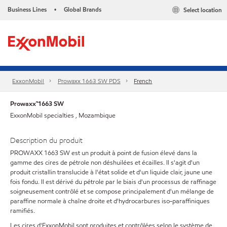
Business Lines
Global Brands
Select location
•
ExxonMobil
Prowaxx 1663 SW PDS
French
Prowaxx™1663 SW
ExxonMobil specialties , Mozambique
Description du produit
PROWAXX 1663 SW est un produit à point de fusion élevé dans la
gamme des cires de pétrole non déshuilées et écailles. Il s'agit d'un
produit cristallin translucide à l'état solide et d'un liquide clair, jaune une
fois fondu. Il est dérivé du pétrole par le biais d'un processus de raffinage
soigneusement contrôlé et se compose principalement d'un mélange de
paraffine normale à chaîne droite et d'hydrocarbures iso-paraffiniques
ramifiés.
Les cires d'ExxonMobil sont produites et contrôlées selon le système de