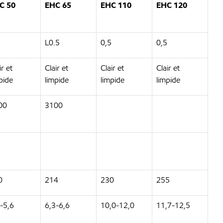
C 50
EHC 65
EHC 110
EHC 120
L0.5
0,5
0,5
ir et
Clair et
Clair et
Clair et
pide
limpide
limpide
limpide
00
3100
0
214
230
255
-5,6
6,3-6,6
10,0-12,0
11,7-12,5