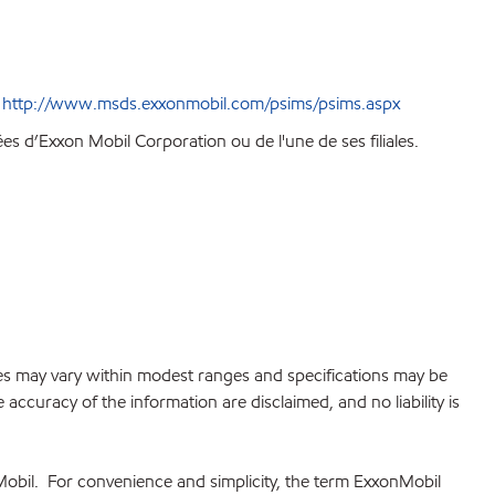
e
http://www.msds.exxonmobil.com/psims/psims.aspx
 d’Exxon Mobil Corporation ou de l'une de ses filiales.
lues may vary within modest ranges and specifications may be
accuracy of the information are disclaimed, and no liability is
Mobil. For convenience and simplicity, the term ExxonMobil