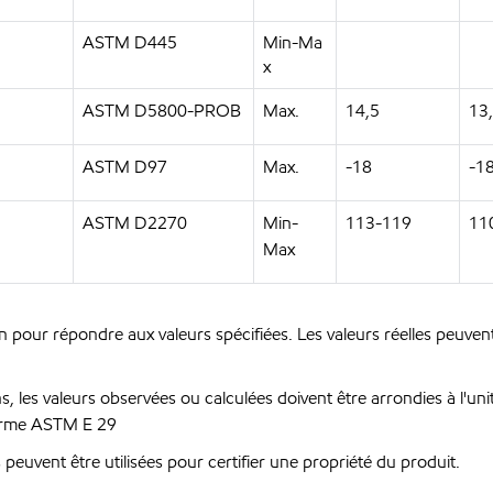
ASTM D445
Min-Ma
x
ASTM D5800-PROB
Max.
14,5
13
ASTM D97
Max.
-18
-1
ASTM D2270
Min-
113-119
11
Max
n pour répondre aux valeurs spécifiées. Les valeurs réelles peuvent
les valeurs observées ou calculées doivent être arrondies à l'unité 
norme ASTM E 29
peuvent être utilisées pour certifier une propriété du produit.