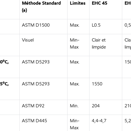
Méthode Standard
Limites
EHC 45
EH
(a)
ASTM D1500
Max.
L0.5
0,5
Visuel
Min-
Clair et
Cla
Max
limpide
lim
o
20
C,
ASTM D5293
Max.
15
o
25
C,
ASTM D5293
Max.
1550
ASTM D92
Min.
204
21
ASTM D445
Min-
4,4-4,7
5,2
Max