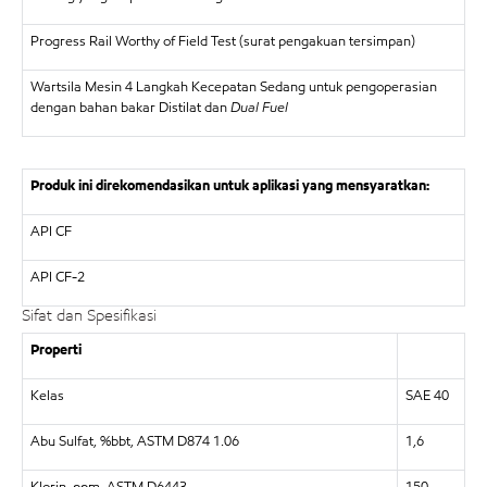
Progress Rail Worthy of Field Test (surat pengakuan tersimpan)
Wartsila Mesin 4 Langkah Kecepatan Sedang untuk pengoperasian
dengan bahan bakar Distilat dan
Dual Fuel
Produk ini direkomendasikan untuk aplikasi yang mensyaratkan:
API CF
API CF-2
Sifat dan Spesifikasi
Properti
Kelas
SAE 40
Abu Sulfat, %bbt, ASTM D874 1.06
1,6
Klorin, ppm, ASTM D6443
150