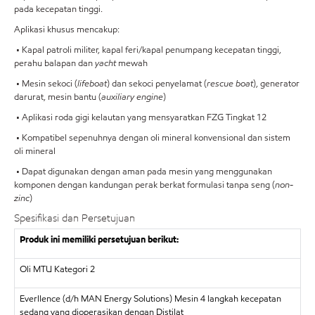
pada kecepatan tinggi.
Aplikasi khusus mencakup:
• Kapal patroli militer, kapal feri/kapal penumpang kecepatan tinggi,
perahu balapan dan
yacht
mewah
• Mesin sekoci (
lifeboat
) dan sekoci penyelamat (
rescue boat
), generator
darurat, mesin bantu (
auxiliary engine
)
• Aplikasi roda gigi kelautan yang mensyaratkan FZG Tingkat 12
• Kompatibel sepenuhnya dengan oli mineral konvensional dan sistem
oli mineral
• Dapat digunakan dengan aman pada mesin yang menggunakan
komponen dengan kandungan perak berkat formulasi tanpa seng (
non-
zinc
)
Spesifikasi dan Persetujuan
Produk ini memiliki persetujuan berikut:
Oli MTU Kategori 2
Everllence (d/h MAN Energy Solutions) Mesin 4 langkah kecepatan
sedang yang dioperasikan dengan Distilat