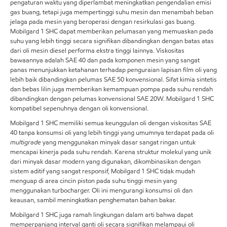
pengaturan waktu yang diperlambat meningkatkan pengendalian emisi
gas buang, tetapi juga mempertinggi suhu mesin dan menambah beban
jelaga pada mesin yang beroperasi dengan resirkulasi gas buang.
Mobilgard 1 SHC dapat memberikan pelumasan yang memuaskan pada
suhu yang lebih tinggi secara signifikan dibandingkan dengan batas atas
dari oli mesin diesel performa ekstra tinggi lainnya. Viskositas
bawaannya adalah SAE 40 dan pada komponen mesin yang sangat
panas menunjukkan ketahanan terhadap penguraian lapisan film oli yang
lebih baik dibandingkan pelumas SAE 50 konvensional. Sifat kimia sintetis
dan bebas lilin juga memberikan kemampuan pompa pada suhu rendah
dibandingkan dengan pelumas konvensional SAE 20W. Mobilgard 1 SHC
kompatibel sepenuhnya dengan oli konvensional.
Mobilgard 1 SHC memiliki semua keunggulan oli dengan viskositas SAE
40 tanpa konsumsi oli yang lebih tinggi yang umumnya terdapat pada oli
multigrade
yang menggunakan minyak dasar sangat ringan untuk
mencapai kinerja pada suhu rendah. Karena struktur molekul yang unik
dari minyak dasar modern yang digunakan, dikombinasikan dengan
sistem aditif yang sangat responsif, Mobilgard 1 SHC tidak mudah
menguap di area cincin piston pada suhu tinggi mesin yang
menggunakan turbocharger. Oli ini mengurangi konsumsi oli dan
keausan, sambil meningkatkan penghematan bahan bakar.
Mobilgard 1 SHC juga ramah lingkungan dalam arti bahwa dapat
memperpanjang interval ganti oli secara signifikan melampaui oli