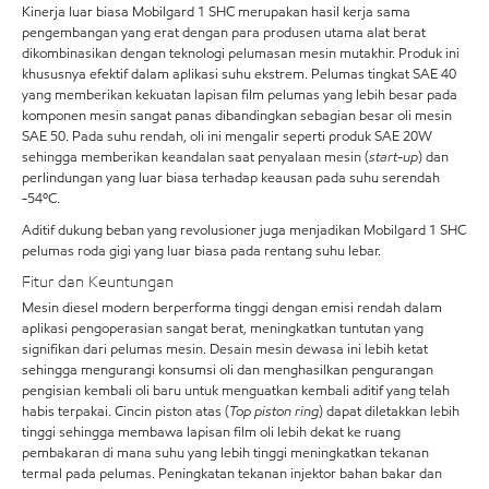
Kinerja luar biasa Mobilgard 1 SHC merupakan hasil kerja sama
pengembangan yang erat dengan para produsen utama alat berat
dikombinasikan dengan teknologi pelumasan mesin mutakhir. Produk ini
khususnya efektif dalam aplikasi suhu ekstrem. Pelumas tingkat SAE 40
yang memberikan kekuatan lapisan film pelumas yang lebih besar pada
komponen mesin sangat panas dibandingkan sebagian besar oli mesin
SAE 50. Pada suhu rendah, oli ini mengalir seperti produk SAE 20W
sehingga memberikan keandalan saat penyalaan mesin (
start-up
) dan
perlindungan yang luar biasa terhadap keausan pada suhu serendah
-54ºC.
Aditif dukung beban yang revolusioner juga menjadikan Mobilgard 1 SHC
pelumas roda gigi yang luar biasa pada rentang suhu lebar.
Fitur dan Keuntungan
Mesin diesel modern berperforma tinggi dengan emisi rendah dalam
aplikasi pengoperasian sangat berat, meningkatkan tuntutan yang
signifikan dari pelumas mesin. Desain mesin dewasa ini lebih ketat
sehingga mengurangi konsumsi oli dan menghasilkan pengurangan
pengisian kembali oli baru untuk menguatkan kembali aditif yang telah
habis terpakai. Cincin piston atas (
Top piston ring
) dapat diletakkan lebih
tinggi sehingga membawa lapisan film oli lebih dekat ke ruang
pembakaran di mana suhu yang lebih tinggi meningkatkan tekanan
termal pada pelumas. Peningkatan tekanan injektor bahan bakar dan