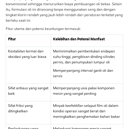
konvensional sehingga menurunkan biaya pembuangan oli bekas. Selain
itu, formulasi oli ini dirancang tanpa menggunakan seng dan dengan
tingkat klorin rendah yang jauh lebih rendah dari peraturan terketat yang
berlaku saat ini.
Fitur utama dan potensi keuntungan termasuk:
Fitur
Kelebihan dan Potensi Manfaat
Kestabilan termal dan
Meminimalkan pembentukan endapan
oksidasi yang luar biasa
suhu tinggi, pengikisan dinding silinder,
pernis, dan penumpukan lumpur oli
Memperpanjang interval ganti oli dan
servis
Sifat antiaus yang sangat
Memperpanjang usia pakai komponen
baik
mesin yang sangat penting
Sifat friksi yang
Minyak keefektifan selaput film oli dalam
ditingkatkan
kondisi operasi sangat berat dan
meningkatkan penghematan bahan bakar
Perlindungan yang
Melindungi komponen mesin sangat