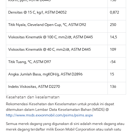
Densitas @ 15 C, kg/l, ASTM D4052
0,872
Titik Nyala, Cleveland Open Cup, °C, ASTM D92
250
Viskositas Kinematik @ 100 C, mm2/dt, ASTM D445
14,5
Viskositas Kinematik @ 40 C, mm2/dt, ASTM D445
109
Titik Tuang, °C, ASTM D97
-54
Angka Jumlah Basa, mgKOH/g, ASTM D2896
15
Indeks Viskositas, ASTM D2270
136
Kesehatan dan keselamatan
Rekomendasi Kesehatan dan Keselamatan untuk produk ini dapat
ditemukan dalam Lembar Data Keselamatan Bahan (MSDS) @
http://www.msds.exxonmobil.com/psims/psims.aspx
Semua merek dagang yang digunakan di sini adalah merek dagang atau
merek dagang terdaftar milik Exxon Mobil Corporation atau salah satu