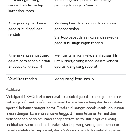
sangat baik terhadap
penting dan logam
bearing
karat dan korosi
Kinerja yang luar biasa
Rentang luas dalam suhu dan aplikasi
pada suhu tinggi dan
pengoperasian
rendah
Start-up cepat dan sirkulasi oli seketika
pada suhu lingkungan rendah
Kinerja yang sangat baik
Mempertahankan kekuatan lapisan film
dalam pemisahan air dan
untuk kinerja yang andal dalam kondisi
antibusa (
anti-foam
)
operasi yang sangat berat
Volatilitas rendah
Mengurangi konsumsi oli
Aplikasi
Mobilgard 1 SHC direkomendasikan untuk digunakan sebagai pelumas
bak engkol (
crankcase
) mesin diesel kecepatan sedang dan tinggi dalam
operasi kelautan sangat berat. Produk ini sangat cocok untuk kebutuhan
mesin dengan konsentrasi daya tinggi, di mana tekanan termal dan
pembebanan pada pelumas sangat berat, serta untuk aplikasi yang
melibatkan suhu rendah dan/atau start-up yang sering, pembebanan
cepat setelah start-up cepat, dan
shutdown
mendadak setelah operasi