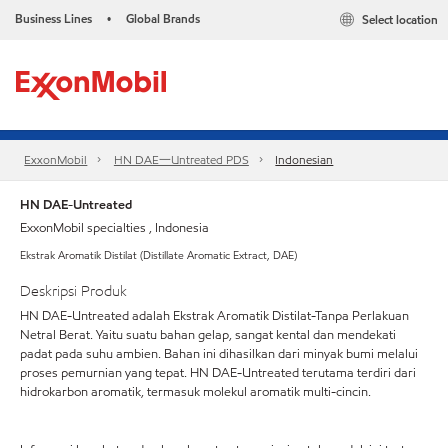
Business Lines
Global Brands
Select location
•
ExxonMobil
HN DAE一Untreated PDS
Indonesian
HN DAE-Untreated
ExxonMobil specialties , Indonesia
Ekstrak Aromatik Distilat (Distillate Aromatic Extract, DAE)
Deskripsi Produk
HN DAE-Untreated adalah Ekstrak Aromatik Distilat-Tanpa Perlakuan
Netral Berat. Yaitu suatu bahan gelap, sangat kental dan mendekati
padat pada suhu ambien. Bahan ini dihasilkan dari minyak bumi melalui
proses pemurnian yang tepat. HN DAE-Untreated terutama terdiri dari
hidrokarbon aromatik, termasuk molekul aromatik multi-cincin.