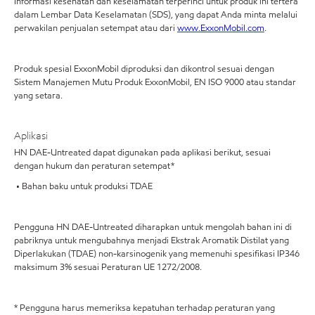
Informasi kesehatan dan keselamatan terperinci untuk produk ini tertera
dalam Lembar Data Keselamatan (SDS), yang dapat Anda minta melalui
perwakilan penjualan setempat atau dari
www.ExxonMobil.com
.
Produk spesial ExxonMobil diproduksi dan dikontrol sesuai dengan
Sistem Manajemen Mutu Produk ExxonMobil, EN ISO 9000 atau standar
yang setara.
Aplikasi
HN DAE-Untreated dapat digunakan pada aplikasi berikut, sesuai
dengan hukum dan peraturan setempat*
• Bahan baku untuk produksi TDAE
Pengguna HN DAE-Untreated diharapkan untuk mengolah bahan ini di
pabriknya untuk mengubahnya menjadi Ekstrak Aromatik Distilat yang
Diperlakukan (TDAE) non-karsinogenik yang memenuhi spesifikasi IP346
maksimum 3% sesuai Peraturan UE 1272/2008.
* Pengguna harus memeriksa kepatuhan terhadap peraturan yang