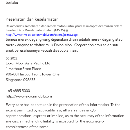
berlaku
Kesehatan dan keselamatan
Rekomendasi Kesehatan dan Keselamatan untuk produk ini dapat ditemukan dalam
Lembar Data Keselamatan Bahan (MSDS) @
http://www.msds.exxonmobil.com/psims/psims.aspx
Semua merek dagang yang digunakan di sini adalah merek dagang atau
merek dagang terdaftar milik Exxon Mobil Corporation atau salah satu
anak perusahaannya kecuali disebutkan lain.
05-2022
ExxonMobil Asia Pacific Ltd
1 HarbourFront Place
#06-00 HarbourFront Tower One
Singapore 098633
+65 6885 5000
http://www.exxonmobil.com
Every care has been taken in the preparation of this information. To the
extent permitted by applicable law, all warranties and/or
representations, express or implied, as to the accuracy of the information
are disclaimed, and no liability is accepted for the accuracy or
completeness of the same.