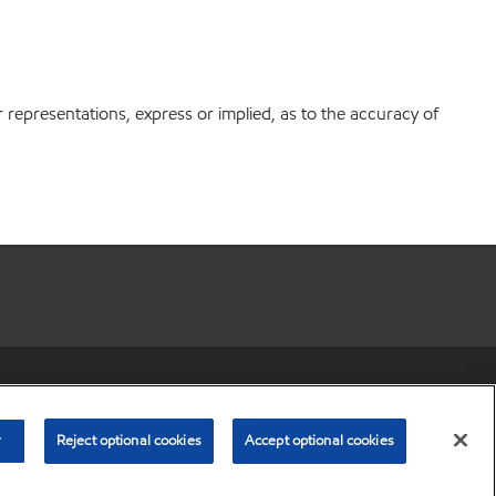
r representations, express or implied, as to the accuracy of
r share my personal information)
•
Privacy Policy
•
Terms & Conditions
© Copyright 2003-
2026
Exxon Mobil Corporation. All Rights Reserved.
r
Reject optional cookies
Accept optional cookies