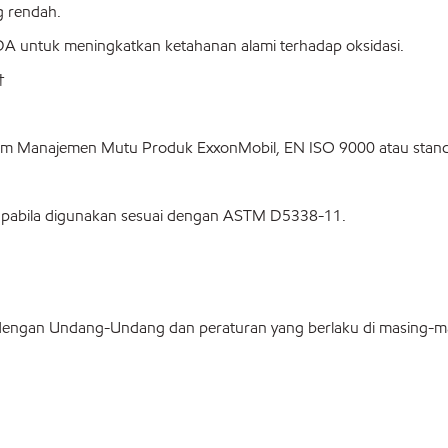
g rendah.
FDA untuk meningkatkan ketahanan alami terhadap oksidasi.
†
istem Manajemen Mutu Produk ExxonMobil, EN ISO 9000 atau stand
i apabila digunakan sesuai dengan ASTM D5338-11.
 dengan Undang-Undang dan peraturan yang berlaku di masing-mas