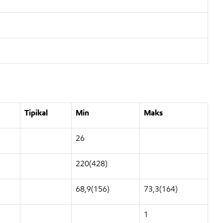
Tipikal
Min
Maks
26
220(428)
68,9(156)
73,3(164)
1