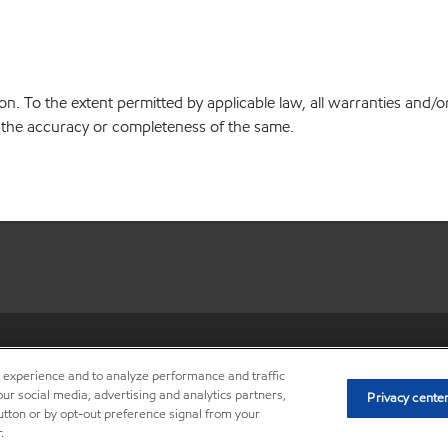
on. To the extent permitted by applicable law, all warranties and/o
or the accuracy or completeness of the same.
•
Privacy center (Do not sell o
r experience and to analyze performance and traffic
ur social media, advertising and analytics partners,
Privacy cente
button or by opt-out preference signal from your
.