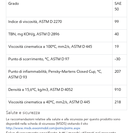
Grado
SAE
50
Indice di viscosità, ASTM D 2270
99
TBN, mg KOH/g, ASTM D 2896
40
Viscosità cinematica a 100°C, mm2/s, ASTM D 445
19
Punto di scorrimento, °C, ASTM D 97
-30
Punto di infiammabilità, Pensky-Martens Closed Cup, °C,
207
ASTM D 93
Densità a 15,6°C, kg/m3, ASTM D 4052
910
Viscosità cinematica a 40°C, mm2/s, ASTM D 445
218
Salute e sicurezza
Le raccomandazioni relative alla salute e alla sicurezza per questo prodotto sono
disponibili nella scheda di sicurezza (MSDS) visitando il sito
http://www.msds.exxonmobil.com/psims/psims.aspx