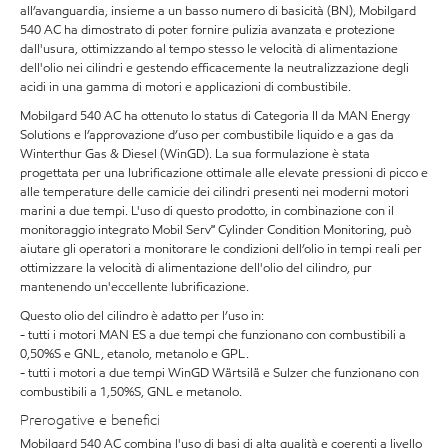
all’avanguardia, insieme a un basso numero di basicità (BN), Mobilgard
540 AC ha dimostrato di poter fornire pulizia avanzata e protezione
dall'usura, ottimizzando al tempo stesso le velocità di alimentazione
dell'olio nei cilindri e gestendo efficacemente la neutralizzazione degli
acidi in una gamma di motori e applicazioni di combustibile.
Mobilgard 540 AC ha ottenuto lo status di Categoria II da MAN Energy
Solutions e l’approvazione d’uso per combustibile liquido e a gas da
Winterthur Gas & Diesel (WinGD). La sua formulazione è stata
progettata per una lubrificazione ottimale alle elevate pressioni di picco e
alle temperature delle camicie dei cilindri presenti nei moderni motori
marini a due tempi. L'uso di questo prodotto, in combinazione con il
monitoraggio integrato Mobil Serv℠ Cylinder Condition Monitoring, può
aiutare gli operatori a monitorare le condizioni dell’olio in tempi reali per
ottimizzare la velocità di alimentazione dell'olio del cilindro, pur
mantenendo un'eccellente lubrificazione.
Questo olio del cilindro è adatto per l’uso in:
- tutti i motori MAN ES a due tempi che funzionano con combustibili a
0,50%S e GNL, etanolo, metanolo e GPL.
- tutti i motori a due tempi WinGD Wärtsilä e Sulzer che funzionano con
combustibili a 1,50%S, GNL e metanolo.
Prerogative e benefici
Mobilgard 540 AC combina l'uso di basi di alta qualità e coerenti a livello