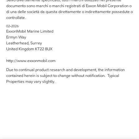
Salvo diversamente specificato, tutti i marchi utilizzati nel presente
documento sono marchi o marchi registrati di Exxon Mobil Corporation o
di una delle società da questa direttamente o indirettamente possedute o
controllate.
02-2026
ExxonMobil Marine Limited
Ermyn Way
Leatherhead, Surrey
United Kingdom KT22 8UX
http://www.exxonmobil.com
Due to continual product research and development, the information
contained herein is subject to change without notification. Typical
Properties may vary slightly.