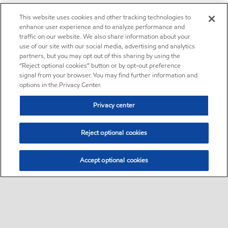
This website uses cookies and other tracking technologies to
enhance user experience and to analyze performance and
traffic on our website. We also share information about your
use of our site with our social media, advertising and analytics
partners, but you may opt out of this sharing by using the
“Reject optional cookies” button or by opt-out preference
signal from your browser. You may find further information and
options in the Privacy Center.
Privacy center
Reject optional cookies
Accept optional cookies