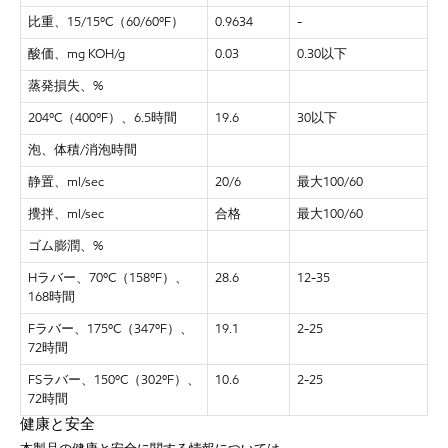
比重、
15/15ºC（60/60ºF）
0.9634
-
酸価、
mg KOH/g
0.03
0.30以下
蒸発損失、
%
204ºC（400ºF）、6.5時間
19.6
30以下
泡、体積
/消泡時間
静置、
ml/sec
20/6
最大
100/60
攪拌、
ml/sec
合格
最大
100/60
ゴム膨潤、
%
Hラバー、70ºC（158ºF）、
28.6
12-35
168時間
Fラバー、175ºC（347ºF）、
19.1
2-25
72時間
FSラバー、150ºC（302ºF）、
10.6
2-25
72時間
健康と安全