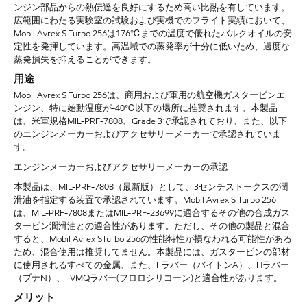
ンジン部品からの熱伝達を良好にするため高い比熱を有しています。
広範囲にわたる実験室の試験および実機でのフライト実績において、
Mobil Avrex S Turbo 256は176℃までの温度で優れたバルクオイルの安
定性を発揮しています。高温域での蒸発率が十分に低いため、過度な
蒸発損失を抑えることができます。
用途
Mobil Avrex S Turbo 256は、商用および軍用の航空機ガスタービンエ
ンジン、特に始動温度が-40℃以下の場所に推奨されます。本製品
は、米軍規格MIL-PRF-7808、Grade 3で承認されており、また、以下
のエンジンメーカーおよびアクセサリーメーカーで承認されていま
す。
エンジンメーカーおよびアクセサリーメーカーの承認
本製品は、
MIL-PRF-7808（最新版）として、3センチストークスの潤
滑油を指定する装置で承認されています。Mobil Avrex S Turbo 256
は、MIL-PRF-7808またはMIL-PRF-23699に適合するその他の合成ガス
タービン潤滑油との適合性があります。ただし、その他の製品と混合
すると、Mobil Avrex STurbo 256の性能特性が損なわれる可能性がある
ため、混合使用は推奨してません。本製品には、ガスタービンの部材
に使用されるすべての金属、また、Fラバー（バイトンA）、Hラバー
（ブナN）、FVMQラバー(フロロシリコーン)と適合性があります。
メリット