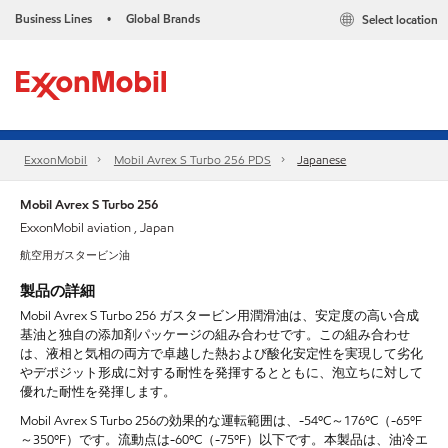
Business Lines
Global Brands
Select location
•
ExxonMobil
Mobil Avrex S Turbo 256 PDS
Japanese
Mobil Avrex S Turbo 256
ExxonMobil aviation , Japan
航空用ガスタービン油
製品の詳細
Mobil Avrex S Turbo 256 ガスタービン用潤滑油は、安定度の高い合成
基油と独自の添加剤パッケージの組み合わせです。この組み合わせ
は、液相と気相の両方で卓越した熱および酸化安定性を実現して劣化
やデポジット形成に対する耐性を発揮するとともに、泡立ちに対して
優れた耐性を発揮します。
Mobil Avrex S Turbo 256の効果的な運転範囲は、-54ºC～176ºC（-65ºF
～350ºF）です。流動点は-60ºC（-75ºF）以下です。本製品は、油冷エ