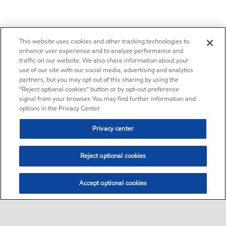
This website uses cookies and other tracking technologies to
enhance user experience and to analyze performance and
traffic on our website. We also share information about your
use of our site with our social media, advertising and analytics
partners, but you may opt out of this sharing by using the
“Reject optional cookies” button or by opt-out preference
signal from your browser. You may find further information and
options in the Privacy Center.
Privacy center
Reject optional cookies
Accept optional cookies