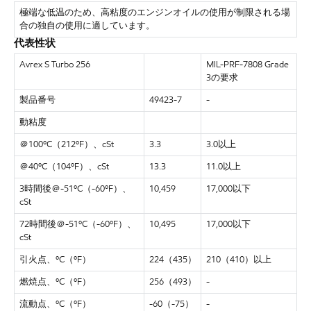
極端な低温のため、高粘度のエンジンオイルの使用が制限される場
合の独自の使用に適しています。
代表性状
Avrex S Turbo 256
MIL-PRF-7808 Grade
3の要求
製品番号
49423-7
-
動粘度
＠
100ºC（212ºF）、cSt
3.3
3.0以上
＠
40ºC（104ºF）、cSt
13.3
11.0以上
3時間後＠-51ºC（-60ºF）、
10,459
17,000以下
cSt
72時間後＠-51ºC（-60ºF）、
10,495
17,000以下
cSt
引火点、
ºC（ºF）
224（435）
210（410）以上
燃焼点、
ºC（ºF）
256（493）
-
流動点、
ºC（ºF）
-60（-75）
-