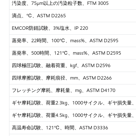
汚染度、
75µm以上の汚染粒子数、FTM 3005
滴点、
℃、ASTM D2265
EMCOR防錆試験、3%塩水、IP 220
蒸発率、
22時間、100℃、mass%、ASTM D2595
蒸発率、
500時間、121℃、mass%、ASTM D2595
四球極圧試験、融着荷重、
kgf、ASTM D2596
四球摩擦試験、摩耗痕径、
mm、ASTM D2266
フレッチング摩耗、摩耗量、
mg、ASTM D4170
ギヤ摩耗試験、荷重
2.3kg、1000サイクル、ギヤ損失量、m
ギヤ摩耗試験、荷重
4.5kg、1000サイクル、ギヤ損失量、m
高温寿命試験、
121℃、時間、ASTM D3336