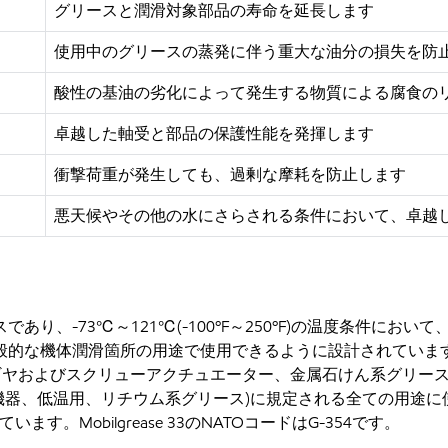
グリースと潤滑対象部品の寿命を延長します
使用中のグリースの蒸発に伴う重大な油分の損失を防
酸性の基油の劣化によって発生する物質による腐食の
卓越した軸受と部品の保護性能を発揮します
衝撃荷重が発生しても、過剰な摩耗を防止します
悪天候やその他の水にさらされる条件において、卓越
リースであり、-73℃～121℃(-100ºF～250ºF)の温度条
般的な機体潤滑箇所の用途で使用できるように設計されています
器、ギヤおよびスクリューアクチュエーター、金属石けん系グリース)、Boei
航空用機器、低温用、リチウム系グリース)に規定される全ての用途に使用可能で
されています。Mobilgrease 33のNATOコードはG-354です。