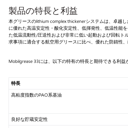
製品の特長と利益
本グリースの
lithium complex thickenerシ
に優れた高温安定性・酸化安定性、低揮発性、低温性能を
た低温流動性/圧送性および非常に低い起動および回転トルクを実
求事項に適合する航空用グリースに比べ、優れた防錆性、
Mobilgrease 33には、以下の特有の特長と期待できる利
特長
高粘度指数の
PAO系基油
良好な貯蔵安定性