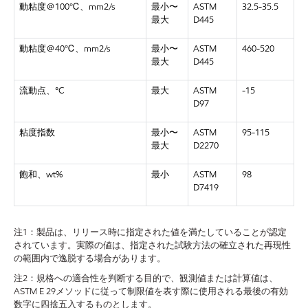
動粘度＠
100℃、mm2/s
最小〜
ASTM
32.5-35.5
最大
D445
動粘度＠
40℃、mm2/s
最小〜
ASTM
460-520
最大
D445
流動点、
°C
最大
ASTM
-15
D97
粘度指数
最小〜
ASTM
95-115
最大
D2270
飽和、
wt%
最小
ASTM
98
D7419
注
1：製品は、リリース時に指定された値を満たしていることが認定
されています。実際の値は、指定された試験方法の確立された再現性
の範囲内で逸脱する場合があります。
注
2：規格への適合性を判断する目的で、観測値または計算値は、
ASTM E 29メソッドに従って制限値を表す際に使用される最後の有効
数字に四捨五入するものとします。