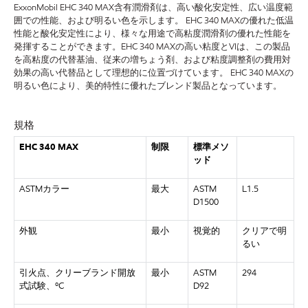
ExxonMobil EHC 340 MAX含有潤滑剤は、高い酸化安定性、広い温度範
囲での性能、および明るい色を示します。 EHC 340 MAXの優れた低温
性能と酸化安定性により、様々な用途で高粘度潤滑剤の優れた性能を
発揮することができます。EHC 340 MAXの高い粘度とVIは、この製品
を高粘度の代替基油、従来の増ちょう剤、および粘度調整剤の費用対
効果の高い代替品として理想的に位置づけています。 EHC 340 MAXの
明るい色により、美的特性に優れたブレンド製品となっています。
規格
EHC 340 MAX
制限
標準メソ
ッド
ASTMカラー
最大
ASTM
L1.5
D1500
外観
最小
視覚的
クリアで明
るい
引火点、クリーブランド開放
最小
ASTM
294
式試験、
ºC
D92