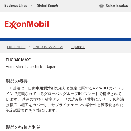
Business Lines
Global Brands
Select location
•
ExxonMobil
EHC 340 MAX PDS
Japanese
EHC 340 MAX™
ExxonMobil basestocks , Japan
製品の概要
EHC基油は、自動車用潤滑剤の処方と認定に関するAPI/ATIELガイドラ
インで定義されているグローバルグループIIのスレートで構成されて
います。 基油の交換と粘度グレードの読み取り機能により、EHC基油
は幅広い範囲をカバーし、サプライチェーンの柔軟性と簡素化された
認定試験要件を可能にします。
製品の特長と利益