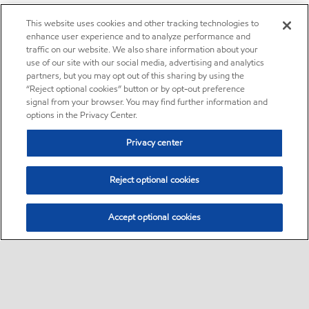
This website uses cookies and other tracking technologies to
enhance user experience and to analyze performance and
traffic on our website. We also share information about your
use of our site with our social media, advertising and analytics
partners, but you may opt out of this sharing by using the
“Reject optional cookies” button or by opt-out preference
signal from your browser. You may find further information and
options in the Privacy Center.
Privacy center
Reject optional cookies
Accept optional cookies