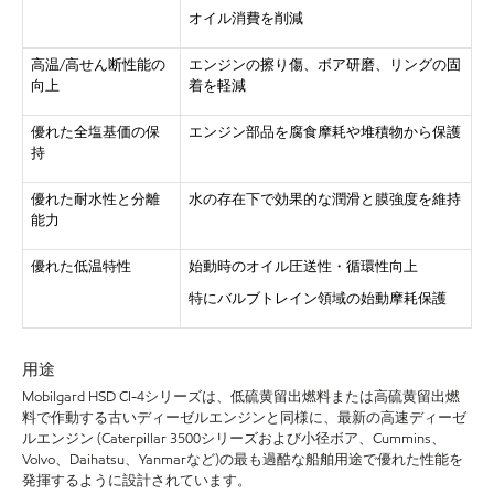
オイル消費を削減
高温/高せん断性能の
エンジンの擦り傷、ボア研磨、リングの固
向上
着を軽減
優れた全塩基価の保
エンジン部品を腐食摩耗や堆積物から保護
持
優れた耐水性と分離
水の存在下で効果的な潤滑と膜強度を維持
能力
優れた低温特性
始動時のオイル圧送性・循環性向上
特にバルブトレイン領域の始動摩耗保護
用途
Mobilgard HSD CI-4シリーズは、低硫黄留出燃料または高硫黄留出燃
料で作動する古いディーゼルエンジンと同様に、最新の高速ディーゼ
ルエンジン (Caterpillar 3500シリーズおよび小径ボア、Cummins、
Volvo、Daihatsu、Yanmarなど)の最も過酷な船舶用途で優れた性能を
発揮するように設計されています。