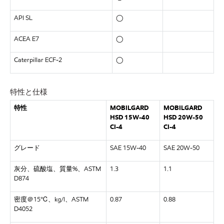
API SL
◯
ACEA E7
◯
Caterpillar ECF-2
◯
特性と仕様
特性
MOBILGARD
MOBILGARD
HSD 15W-40
HSD 20W-50
CI-4
CI-4
グレード
SAE 15W-40
SAE 20W-50
灰分、硫酸塩、質量%、ASTM
1.3
1.1
D874
密度＠15℃、kg/l、ASTM
0.87
0.88
D4052