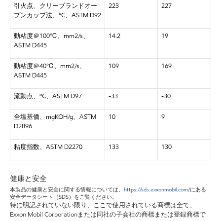
引火点、クリーブランドオー
223
227
プンカップ法、°C、ASTM D92
動粘度＠100℃、mm2/s、
14.2
19
ASTM D445
動粘度＠40℃、mm2/s、
109
169
ASTM D445
流動点、ºC、ASTM D97
-33
-30
全塩基価、mgKOH/g、ASTM
10
9
D2896
粘度指数、ASTM D2270
133
130
健康と安全
本製品の健康と安全に関する情報については、
https://sds.exxonmobil.com/
にある
安全データシート（SDS）をご覧ください。
特に明記されていない限り、ここで使用されている商標は全て、
Exxon Mobil Corporationまたは同社の子会社の商標または登録商標で