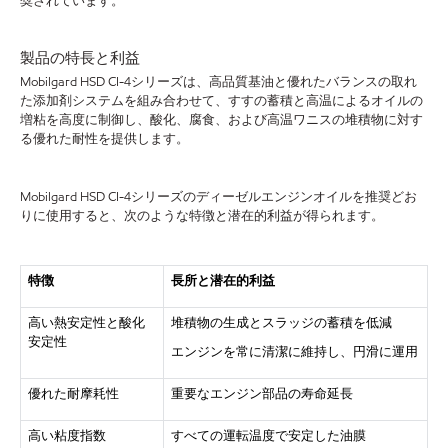
奨されています。
製品の特長と利益
Mobilgard HSD CI-4シリーズは、高品質基油と優れたバランスの取れ
た添加剤システムを組み合わせて、すすの蓄積と高温によるオイルの
増粘を高度に制御し、酸化、腐食、および高温ワニスの堆積物に対す
る優れた耐性を提供します。
Mobilgard HSD CI-4シリーズのディーゼルエンジンオイルを推奨どお
りに使用すると、次のような特徴と潜在的利益が得られます。
特徴
長所と潜在的利益
高い熱安定性と酸化
堆積物の生成とスラッジの蓄積を低減
安定性
エンジンを常に清潔に維持し、円滑に運用
優れた耐摩耗性
重要なエンジン部品の寿命延長
高い粘度指数
すべての運転温度で安定した油膜