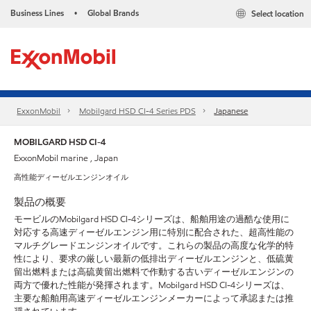
Business Lines
Global Brands
Select location
•
ExxonMobil
Mobilgard HSD CI-4 Series​ PDS
Japanese
MOBILGARD HSD CI-4
ExxonMobil marine , Japan
高性能ディーゼルエンジンオイル
製品の概要
モービルのMobilgard HSD CI-4シリーズは、船舶用途の過酷な使用に
対応する高速ディーゼルエンジン用に特別に配合された、超高性能の
マルチグレードエンジンオイルです。これらの製品の高度な化学的特
性により、要求の厳しい最新の低排出ディーゼルエンジンと、低硫黄
留出燃料または高硫黄留出燃料で作動する古いディーゼルエンジンの
両方で優れた性能が発揮されます。Mobilgard HSD CI-4シリーズは、
主要な船舶用高速ディーゼルエンジンメーカーによって承認または推