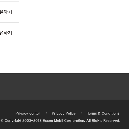
유하기
유하기
•
•
•
Privacy center
Privacy Policy
Terms & Conditions
© Copyright 2003-2018 Exxon Mobil Corporation. All Rights Reserved.