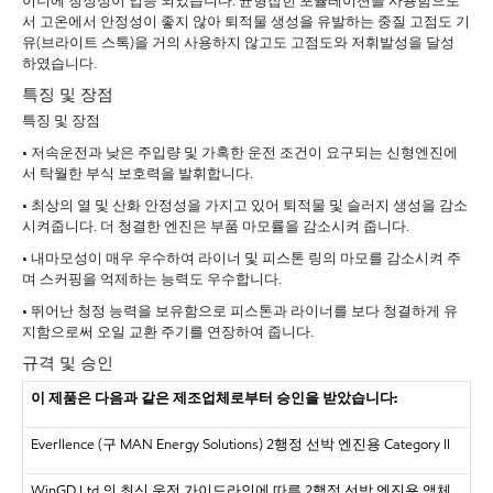
이너에 청정성이 입증 되었습니다. 균형잡힌 포뮬레이션을 사용함으로
서 고온에서 안정성이 좋지 않아 퇴적물 생성을 유발하는 중질 고점도 기
유(브라이트 스톡)을 거의 사용하지 않고도 고점도와 저휘발성을 달성
하였습니다.
특징 및 장점
특징 및 장점
• 저속운전과 낮은 주입량 및 가혹한 운전 조건이 요구되는 신형엔진에
서 탁월한 부식 보호력을 발휘합니다.
• 최상의 열 및 산화 안정성을 가지고 있어 퇴적물 및 슬러지 생성을 감소
시켜줍니다. 더 청결한 엔진은 부품 마모률을 감소시켜 줍니다.
• 내마모성이 매우 우수하여 라이너 및 피스톤 링의 마모를 감소시켜 주
며 스커핑을 억제하는 능력도 우수합니다.
• 뛰어난 청정 능력을 보유함으로 피스톤과 라이너를 보다 청결하게 유
지함으로써 오일 교환 주기를 연장하여 줍니다.
규격 및 승인
이 제품은 다음과 같은 제조업체로부터 승인을 받았습니다:
Everllence (구 MAN Energy Solutions) 2행정 선박 엔진용 Category II
WinGD Ltd.의 최신 운전 가이드라인에 따른 2행정 선박 엔진용 액체