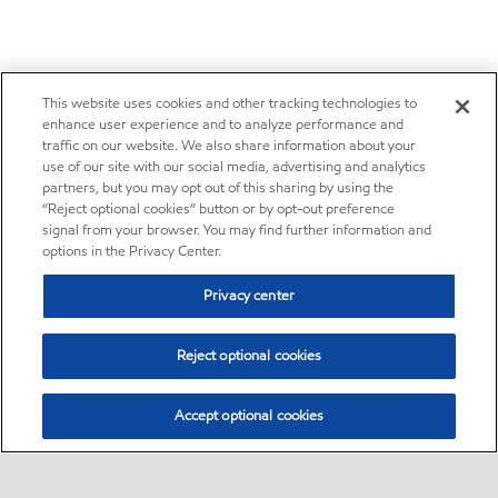
This website uses cookies and other tracking technologies to
enhance user experience and to analyze performance and
traffic on our website. We also share information about your
use of our site with our social media, advertising and analytics
partners, but you may opt out of this sharing by using the
“Reject optional cookies” button or by opt-out preference
signal from your browser. You may find further information and
options in the Privacy Center.
Privacy center
Reject optional cookies
Accept optional cookies