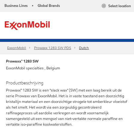
Business Lines
Global Brands
Select location
•
ExxonMobil
Prowaxx 1283 SW PDS
Dutch
Prowaxx™ 1283 SW
ExxonMobil specialties , Belgium
Productbeschrijving
Prowaxx™ 1283 SW is een "slack wax" [SW] met een laag bereik uit de
serie Prowaxx van ExxonMobil. Het is in vaste toestand een doorzichtig
kristallijn materiaal en een doorzichtige strogele tot amberkleur vloeistof
als het smelt. Het wordt via een zorgvuldig gecontroleerd
raffinageproces uit aardolie verkregen en wordt voornamelijk
samengesteld uit een mengsel van niet-vertakte normale paraffine en
vertakte iso-paraffine koolwaterstoffen.