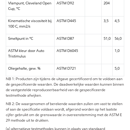
Vlampunt, Cleveland Open
ASTM D92
204
Cup, °C
Kinematische viscositeit bij
ASTM D445
3,5
4,5
100 C, mm2/s
Smeltpunt in °C
ASTM D87
51,0
56,0
ASTM kleur door Auto
ASTM D6045
1,0
Tristimulus
Oliegehalte, gew. %
ASTM D721
5,0
NB 1: Producten zijn tijdens de uitgave gecertificeerd om te voldoen aan
de gespecificeerde waarden. De daadwerkelijke waarden kunnen binnen
de vastgestelde reproduceerbaarheid van de gespecificeerde
testmethode afwijken.
NB 2: De waargenomen of berekende waarden zullen om vast te stellen
of aan de specificatie voldaan wordt, afgerond worden op het laatste
cijfer gebruikt om de grenswaarde in overeenstemming met de ASTM E
29 methode uit te drukken.
(a) alternatieve testmethodes kunnen in plaats van standaard