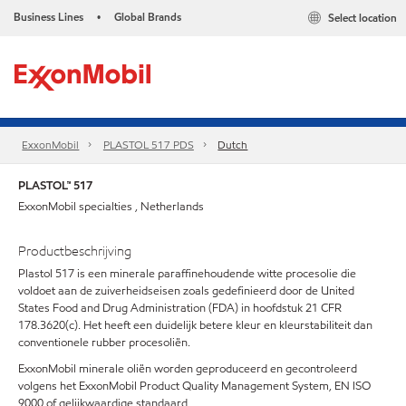
Business Lines
Global Brands
Select location
•
ExxonMobil
PLASTOL 517 PDS
Dutch
PLASTOL™ 517
ExxonMobil specialties , Netherlands
Productbeschrijving
Plastol 517 is een minerale paraffinehoudende witte procesolie die
voldoet aan de zuiverheidseisen zoals gedefinieerd door de United
States Food and Drug Administration (FDA) in hoofdstuk 21 CFR
178.3620(c). Het heeft een duidelijk betere kleur en kleurstabiliteit dan
conventionele rubber procesoliën.
ExxonMobil minerale oliën worden geproduceerd en gecontroleerd
volgens het ExxonMobil Product Quality Management System, EN ISO
9000 of gelijkwaardige standaard