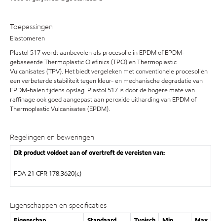
Toepassingen
Elastomeren
Plastol 517 wordt aanbevolen als procesolie in EPDM of EPDM-
gebaseerde Thermoplastic Olefinics (TPO) en Thermoplastic
Vulcanisates (TPV). Het biedt vergeleken met conventionele procesoliën
een verbeterde stabiliteit tegen kleur- en mechanische degradatie van
EPDM-balen tijdens opslag. Plastol 517 is door de hogere mate van
raffinage ook goed aangepast aan peroxide uitharding van EPDM of
Thermoplastic Vulcanisates (EPDM).
Regelingen en beweringen
Dit product voldoet aan of overtreft de vereisten van:
FDA 21 CFR 178.3620(c)
Eigenschappen en specificaties
Eigenschap
Standaard
Typisch
Min
Max