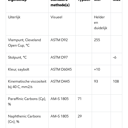
methode(a)
Uiterlijk
Visueel
Helder
en
duidelijk
Vlampunt, Cleveland
ASTM D92
255
Open Cup, °C
Stolpunt, °C
ASTM D97
-6
Kleur, saybolt
ASTM D6045
+10
Kinematische viscositeit
ASTM D445
93
108
bij 40 C, mm2/s
Paraffinic Carbons (Cp),
AM-S 1805
71
%
Naphthenic Carbons
AM-S 1805
29
(Cn), %