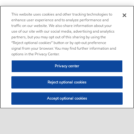
This website uses cookies and other tracking technologies to
enhance user experience and to analyze performance and
traffic on our website. We also share information about your
use of our site with our social media, advertising and analytics
partners, but you may opt out of this sharing by using the
“Reject optional cookies” button or by opt-out preference
signal from your browser. You may find further information and
options in the Privacy Center.
Privacy center
Reject optional cookies
Accept optional cookies