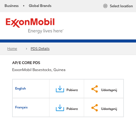
Business
Global Brands
Select location
•
Home
PDS Details
AP/E CORE PDS
ExxonMobil Basestocks, Guinea
English
Pobierz
Udostępnij
Français
Pobierz
Udostępnij