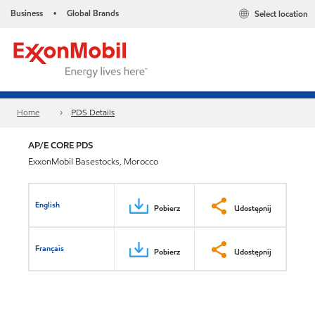
Business
Global Brands
Select location
•
Home
PDS Details
AP/E CORE PDS
ExxonMobil Basestocks, Morocco
English
Pobierz
Udostępnij
Français
Pobierz
Udostępnij