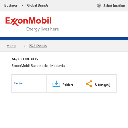
Business
Global Brands
Select location
•
Home
PDS Details
AP/E CORE PDS
ExxonMobil Basestocks, Moldavia
English
Pobierz
Udostępnij