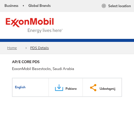
Business
Global Brands
Select location
•
Home
PDS Details
AP/E CORE PDS
ExxonMobil Basestocks, Saudi Arabia
English
Pobierz
Udostępnij