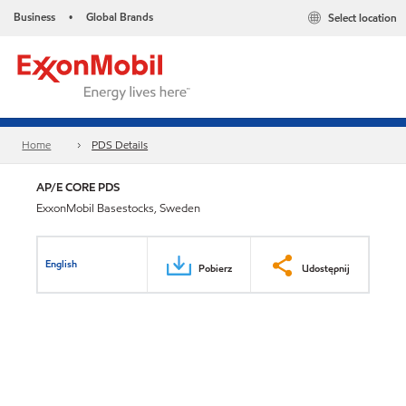
Business
Global Brands
Select location
•
Home
PDS Details
AP/E CORE PDS
ExxonMobil Basestocks, Sweden
English
Pobierz
Udostępnij