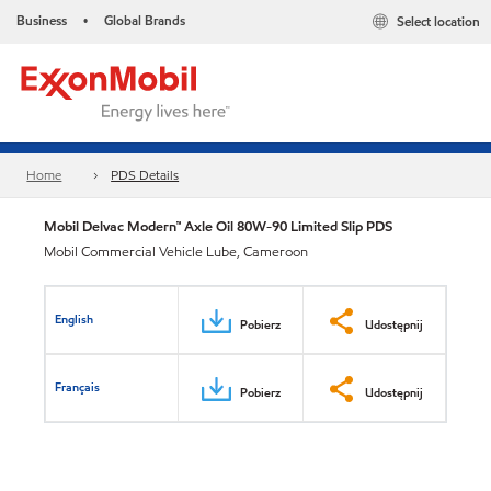
Business
Global Brands
Select location
•
Home
PDS Details
Mobil Delvac Modern™ Axle Oil 80W-90 Limited Slip PDS
Mobil Commercial Vehicle Lube, Cameroon
English
Pobierz
Udostępnij
Français
Pobierz
Udostępnij