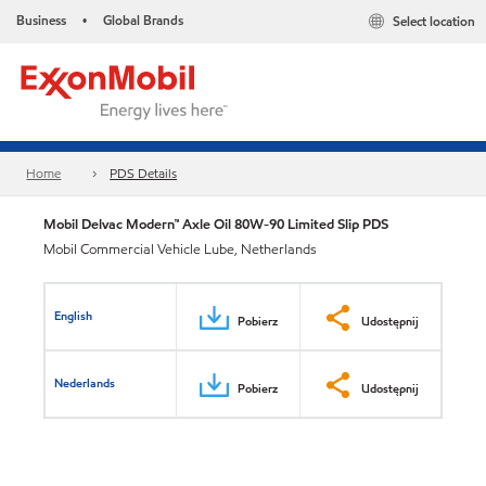
Business
Global Brands
Select location
•
Home
PDS Details
Mobil Delvac Modern™ Axle Oil 80W-90 Limited Slip PDS
Mobil Commercial Vehicle Lube, Netherlands
English
Pobierz
Udostępnij
Nederlands
Pobierz
Udostępnij