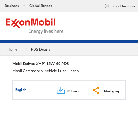
Business
Global Brands
Select location
•
Home
PDS Details
Mobil Delvac XHP™ 15W-40 PDS
Mobil Commercial Vehicle Lube, Latvia
English
Pobierz
Udostępnij