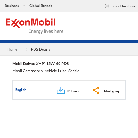
Business
Global Brands
Select location
•
Home
PDS Details
Mobil Delvac XHP™ 15W-40 PDS
Mobil Commercial Vehicle Lube, Serbia
English
Pobierz
Udostępnij