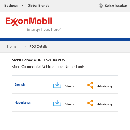
Business
Global Brands
Select location
•
Home
PDS Details
Mobil Delvac XHP™ 15W-40 PDS
Mobil Commercial Vehicle Lube, Netherlands
English
Pobierz
Udostępnij
Nederlands
Pobierz
Udostępnij