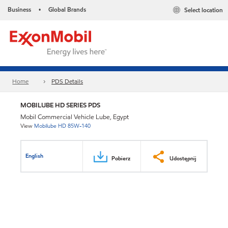
Business
Global Brands
Select location
•
Home
PDS Details
MOBILUBE HD SERIES PDS
Mobil Commercial Vehicle Lube, Egypt
View
Mobilube HD 85W-140
English
Pobierz
Udostępnij