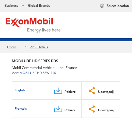
Business
Global Brands
Select location
•
Home
PDS Details
MOBILUBE HD SERIES PDS
Mobil Commercial Vehicle Lube, France
View
MOBILUBE HD 85W-140
English
Pobierz
Udostępnij
Français
Pobierz
Udostępnij