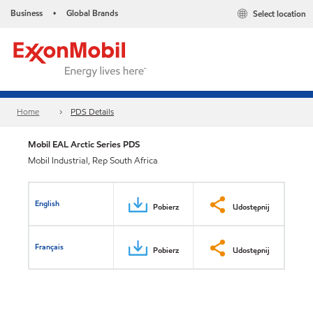
Business
Global Brands
Select location
•
Home
PDS Details
Mobil EAL Arctic Series PDS
Mobil Industrial, Rep South Africa
English
Pobierz
Udostępnij
Français
Pobierz
Udostępnij