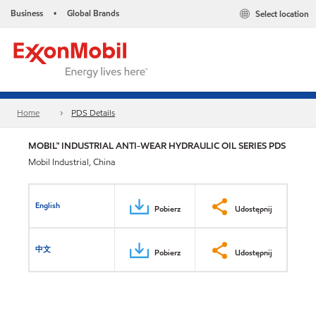
Business
Global Brands
Select location
•
Home
PDS Details
MOBIL™ INDUSTRIAL ANTI-WEAR HYDRAULIC OIL SERIES PDS
Mobil Industrial, China
English
Pobierz
Udostępnij
中文
Pobierz
Udostępnij