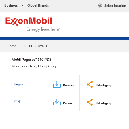
Business
Global Brands
Select location
•
Home
PDS Details
Mobil Pegasus™ 610 PDS
Mobil Industrial, Hong Kong
English
Pobierz
Udostępnij
中文
Pobierz
Udostępnij