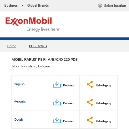
Business
Global Brands
Select location
•
Home
PDS Details
MOBIL RARUS™ PE R- A/B/C/D 220 PDS
Mobil Industrial, Belgium
English
Pobierz
Udostępnij
français
Pobierz
Udostępnij
Dutch
Pobierz
Udostępnij