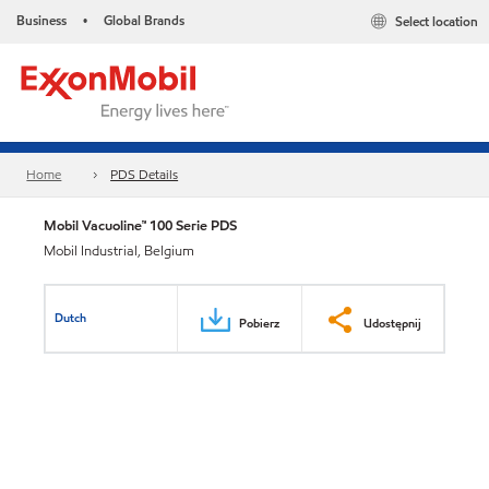
Business
Global Brands
Select location
•
Home
PDS Details
Mobil Vacuoline™ 100 Serie PDS
Mobil Industrial, Belgium
Dutch
Pobierz
Udostępnij