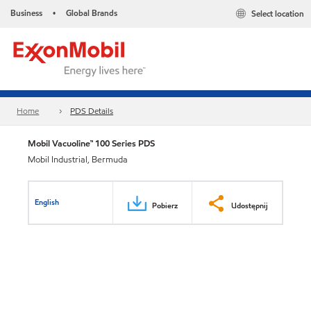
Business
Global Brands
Select location
•
Home
PDS Details
Mobil Vacuoline™ 100 Series PDS
Mobil Industrial, Bermuda
English
Pobierz
Udostępnij