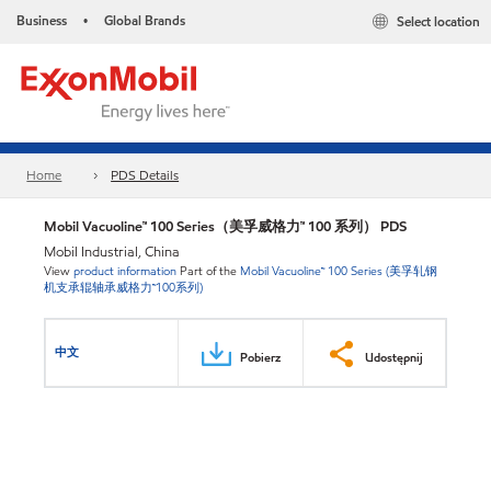
Business
Global Brands
Select location
•
Home
PDS Details
Mobil Vacuoline™ 100 Series（美孚威格力™ 100 系列） PDS
Mobil Industrial, China
View
product information
Part of the
Mobil Vacuoline™ 100 Series (美孚轧钢
机支承辊轴承威格力™100系列)
中文
Pobierz
Udostępnij